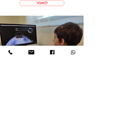
למאמר
"אני, מוחי וצג המחשב"
טיפול בליקויים ושיפור תפקודים באמצעות נוירופידבק
למאמר
ד"ר ענת ברנע