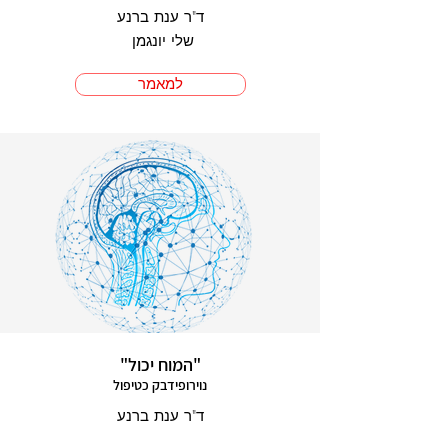
ד"ר ענת ברנע
שלי יונגמן
למאמר
"המוח יכול"
נוירופידבק כטיפול
ד"ר ענת ברנע