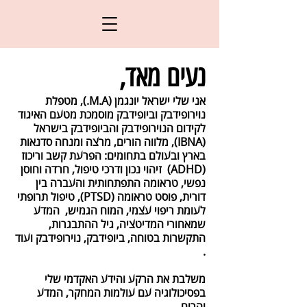
נעים מאד,
אני שלי ישראל יונגמן (M.A.), מטפלת
נוירופידבק וביופידבק מוסמכת מטעם האיגוד
לקידום הנוירופידבק והביופידבק בישראל
(IBNA), מלווה הורים, מרצה ומנחה סדנאות
בארץ ובעולם בתחומים: הפרעת קשב וריכוז
(ADHD) זיהוי נכון ודרכי טיפול, חרדה וחוסן
נפשי, טראומה התפתחותית והעברה בין
דורית, פוסט טראומה (PTSD), טיפול תרופתי
לעומת ריפוי עצמי, המוח הגמיש, המדע
שמאחורי המדיטציה, גיל ההתבגרות,
התקשרות בטוחה, ביופידבק, נוירופידבק ועוד
.
משלבת את הרקע והידע האקדמי שלי
בפסיכולוגיה עם עולמות המחקר, המדע