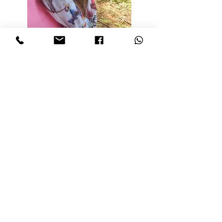
שלי יונגמן
ביופידבק
|
נוירופידבק |
אבחונים פיזיולוגים QEEG |
הדרכת הורים |
הדרכת מטפלים |
צרו קשר |
http://www.biokeshev.com/
ביוקשב - לשיפור התפקוד המוחי
This website was created by Ori Keren